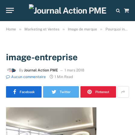
Sho
Cart
»
»
»
Home
Marketing et Ventes
Image de marque
Pourquoi investir dans son image d’entreprise ?
image-entreprise
By
Journal Action PME
1 mars 2018
Aucun commentaire
1 Min Read
Facebook
Twitter
Pinterest