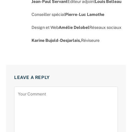
Jean-Paul Servant
Éditeur adjoint
Louis Belleau
Conseiller spécial
Pierre-Luc Lamothe
Design et Web
Amélie Delobel
Réseaux sociaux
Karine Bujold-Desjarlais,
Réviseure
LEAVE A REPLY