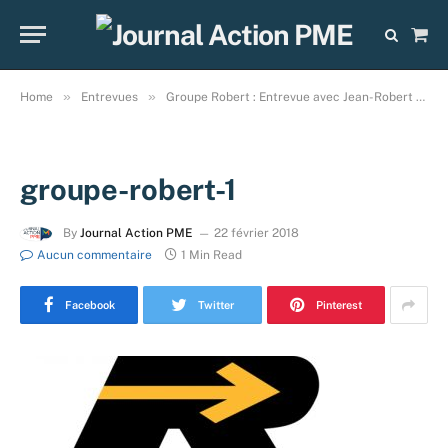
Sho
Cart
»
»
Home
Entrevues
Groupe Robert : Entrevue avec Jean-Robert Lessard alors qu’il était vice-président marketing !
groupe-robert-1
By
Journal Action PME
22 février 2018
Aucun commentaire
1 Min Read
Facebook
Twitter
Pinterest