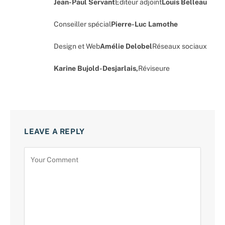
Jean-Paul Servant
Éditeur adjoint
Louis Belleau
Conseiller spécial
Pierre-Luc Lamothe
Design et Web
Amélie Delobel
Réseaux sociaux
Karine Bujold-Desjarlais,
Réviseure
LEAVE A REPLY