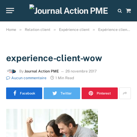
Sho
Cart
»
»
»
Home
Relation client
Expérience client
Expérience client : on recherche un effet « WOW » !
experience-client-wow
By
Journal Action PME
26 novembre 2017
Aucun commentaire
1 Min Read
Facebook
Twitter
Pinterest