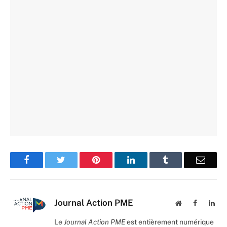
Facebook
Twitter
Pinterest
LinkedIn
Tumblr
Email
Journal Action PME
Website
Facebook
Lin
Le
Journal Action PME
est entièrement numérique