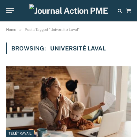
Sho
Cart
»
Home
Posts Tagged "Université Laval"
BROWSING:
UNIVERSITÉ LAVAL
TÉLÉTRAVAIL