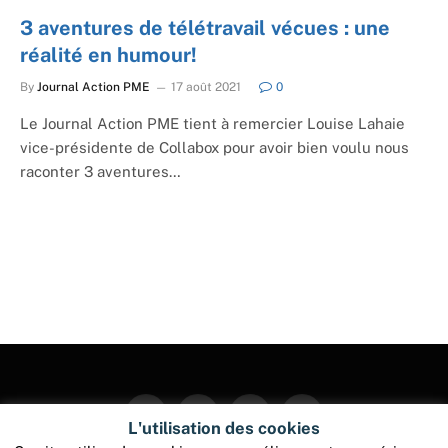
3 aventures de télétravail vécues : une
réalité en humour!
By
Journal Action PME
17 août 2021
0
Le Journal Action PME tient à remercier Louise Lahaie
vice-présidente de Collabox pour avoir bien voulu nous
raconter 3 aventures…
Facebook
Twitter
Instagram
Pinterest
L'utilisation des cookies