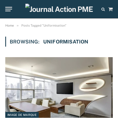
Sho
Cart
»
Home
Posts Tagged "Uniformisation"
BROWSING:
UNIFORMISATION
IMAGE DE MARQUE