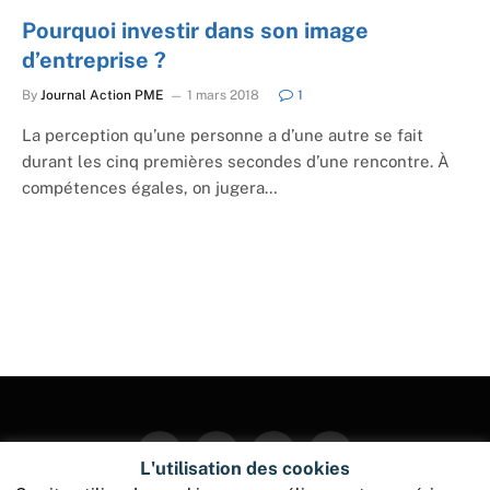
Pourquoi investir dans son image
d’entreprise ?
By
Journal Action PME
1 mars 2018
1
La perception qu’une personne a d’une autre se fait
durant les cinq premières secondes d’une rencontre. À
compétences égales, on jugera…
Facebook
Twitter
Instagram
Pinterest
L'utilisation des cookies