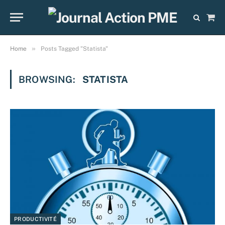
Sho
Cart
»
Home
Posts Tagged "Statista"
BROWSING:
STATISTA
PRODUCTIVITÉ