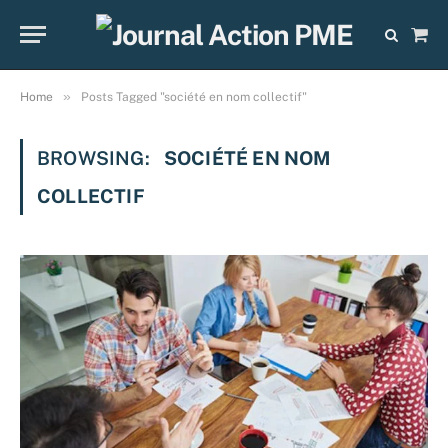
Sho
Cart
»
Home
Posts Tagged "société en nom collectif"
BROWSING:
SOCIÉTÉ EN NOM
COLLECTIF