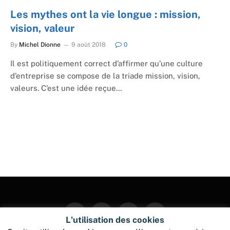
Les mythes ont la vie longue : mission,
vision, valeur
By
Michel Dionne
9 août 2018
0
Il est politiquement correct d’affirmer qu’une culture
d’entreprise se compose de la triade mission, vision,
valeurs. C’est une idée reçue…
Facebook
Twitter
Instagram
Pinterest
L'utilisation des cookies