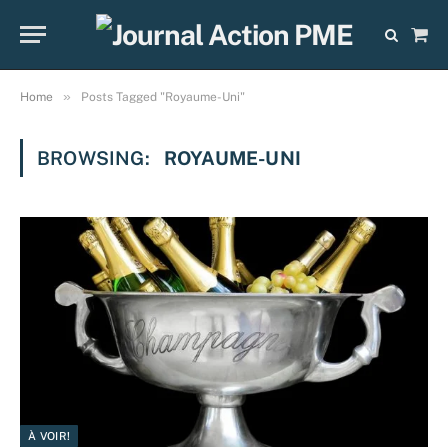
Sho
Cart
»
Home
Posts Tagged "Royaume-Uni"
BROWSING:
ROYAUME-UNI
À VOIR!