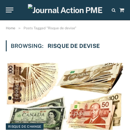
Sho
Cart
»
Home
Posts Tagged "Risque de devise"
BROWSING:
RISQUE DE DEVISE
RISQUE DE CHANGE