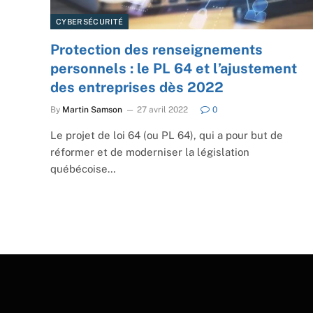
CYBERSÉCURITÉ
Protection des renseignements
personnels : le PL 64 et l’ajustement
des entreprises dès 2022
By
Martin Samson
27 avril 2022
0
Le projet de loi 64 (ou PL 64), qui a pour but de
réformer et de moderniser la législation
québécoise…