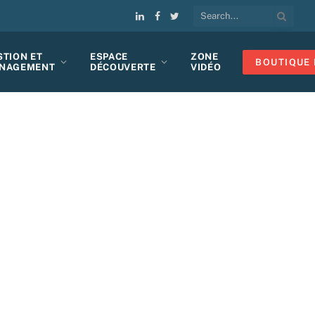
LinkedIn
Facebook
Twitter
STION ET
ESPACE
ZONE
BOUTIQUE 
NAGEMENT
DÉCOUVERTE
VIDÉO