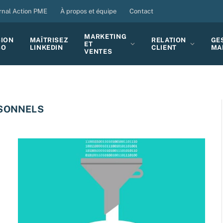
rnal Action PME
À propos et équipe
Contact
MARKETING
SION
MAÎTRISEZ
RELATION
GE
ET
BO
LINKEDIN
CLIENT
MA
VENTES
SONNELS