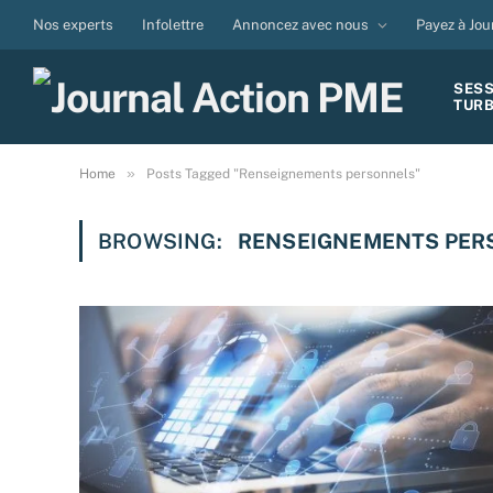
Nos experts
Infolettre
Annoncez avec nous
Payez à Jou
SES
TUR
»
Home
Posts Tagged "Renseignements personnels"
BROWSING:
RENSEIGNEMENTS PER