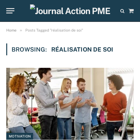
Sho
Cart
»
Home
Posts Tagged "réalisation de soi"
BROWSING:
RÉALISATION DE SOI
MOTIVATION