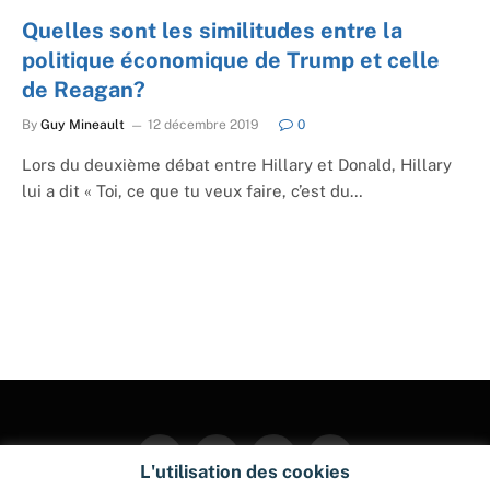
Quelles sont les similitudes entre la
politique économique de Trump et celle
de Reagan?
By
Guy Mineault
12 décembre 2019
0
Lors du deuxième débat entre Hillary et Donald, Hillary
lui a dit « Toi, ce que tu veux faire, c’est du…
Facebook
Twitter
Instagram
Pinterest
L'utilisation des cookies