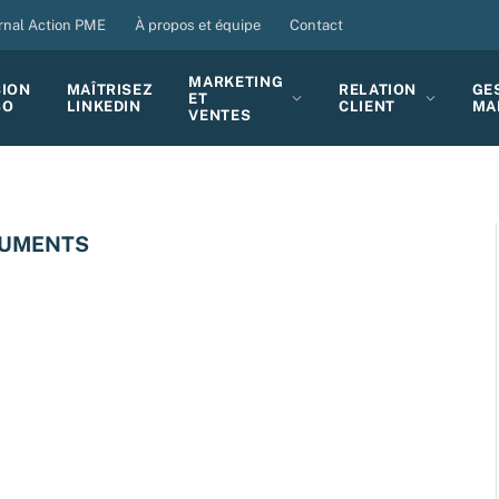
rnal Action PME
À propos et équipe
Contact
MARKETING
SION
MAÎTRISEZ
RELATION
GE
ET
BO
LINKEDIN
CLIENT
MA
VENTES
CUMENTS