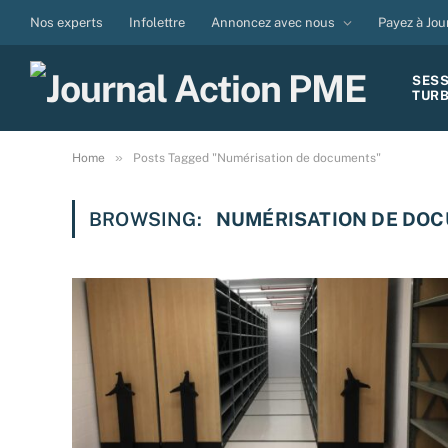
Nos experts
Infolettre
Annoncez avec nous
Payez à Jou
SES
TUR
»
Home
Posts Tagged "Numérisation de documents"
BROWSING:
NUMÉRISATION DE DO