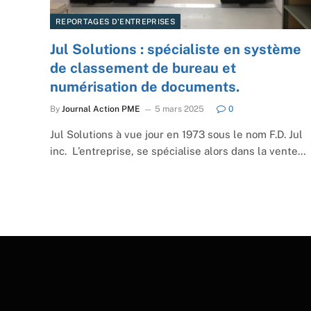
REPORTAGES D'ENTREPRISES
Jul Solutions : spécialiste en système
de classement de bureau et
numérisation de documents.
By
Journal Action PME
5 mars 2025
0
Jul Solutions à vue jour en 1973 sous le nom F.D. Jul
inc. L’entreprise, se spécialise alors dans la vente…