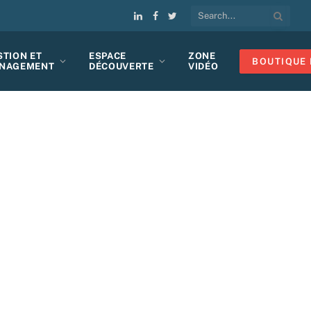
LinkedIn
Facebook
Twitter
STION ET
ESPACE
ZONE
BOUTIQUE 
NAGEMENT
DÉCOUVERTE
VIDÉO