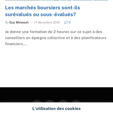
Les marchés boursiers sont-ils
surévalués ou sous-évalués?
By
Guy Mineault
17 décembre 2019
0
Je donne une formation de 2 heures sur ce sujet à des
conseillers en épargne collective et à des planificateurs
financiers.…
Facebook
Twitter
Instagram
Pinterest
L'utilisation des cookies