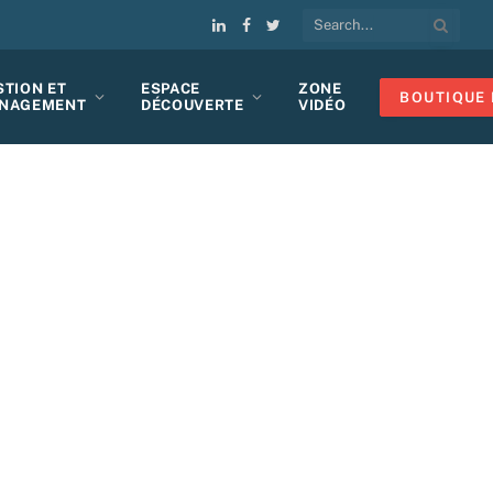
LinkedIn
Facebook
Twitter
STION ET
ESPACE
ZONE
BOUTIQUE 
NAGEMENT
DÉCOUVERTE
VIDÉO