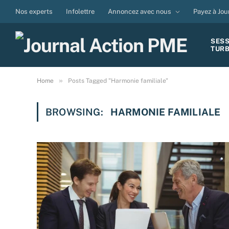
Nos experts
Infolettre
Annoncez avec nous
Payez à Jou
SES
TUR
»
Home
Posts Tagged "Harmonie familiale"
BROWSING:
HARMONIE FAMILIALE