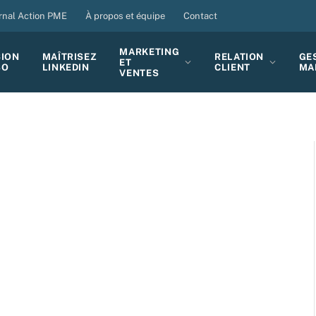
rnal Action PME
À propos et équipe
Contact
MARKETING
SION
MAÎTRISEZ
RELATION
GE
ET
BO
LINKEDIN
CLIENT
MA
VENTES