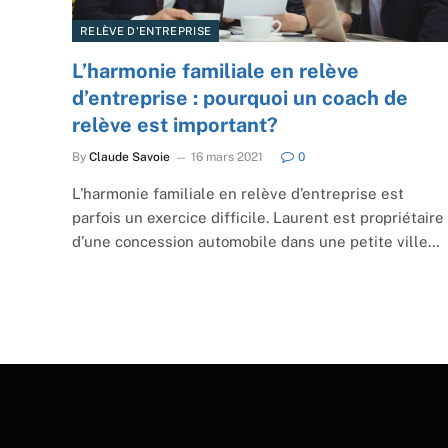
RELÈVE D'ENTREPRISE
L’harmonie familiale en relève
d’entreprise : pourquoi un coach de
relève est important?
By
Claude Savoie
16 mars 2021
0
L’harmonie familiale en relève d’entreprise est
parfois un exercice difficile. Laurent est propriétaire
d’une concession automobile dans une petite ville…