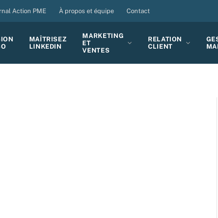
rnal Action PME
À propos et équipe
Contact
MARKETING
SION
MAÎTRISEZ
RELATION
GE
ET
BO
LINKEDIN
CLIENT
MA
VENTES