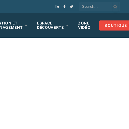
LinkedIn
Facebook
Twitter
STION ET
ESPACE
ZONE
BOUTIQUE 
NAGEMENT
DÉCOUVERTE
VIDÉO