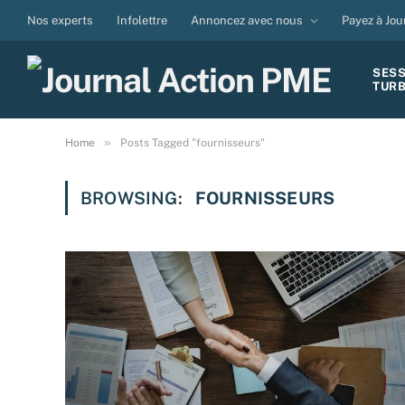
Nos experts
Infolettre
Annoncez avec nous
Payez à Jou
SES
TUR
»
Home
Posts Tagged "fournisseurs"
BROWSING:
FOURNISSEURS