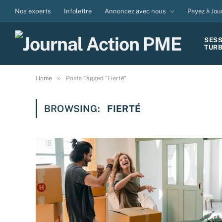
Nos experts
Infolettre
Annoncez avec nous
Payez à Jou
SES
TUR
»
Home
Posts Tagged "Fierté"
BROWSING:
FIERTÉ