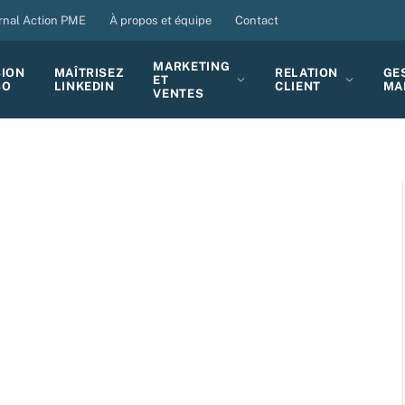
rnal Action PME
À propos et équipe
Contact
MARKETING
SION
MAÎTRISEZ
RELATION
GE
ET
BO
LINKEDIN
CLIENT
MA
VENTES