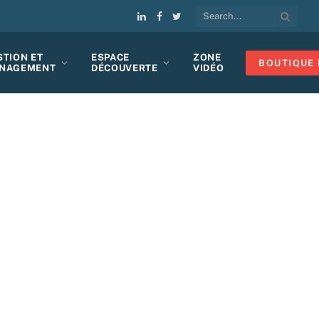
LinkedIn
Facebook
Twitter
STION ET
ESPACE
ZONE
BOUTIQUE 
NAGEMENT
DÉCOUVERTE
VIDÉO