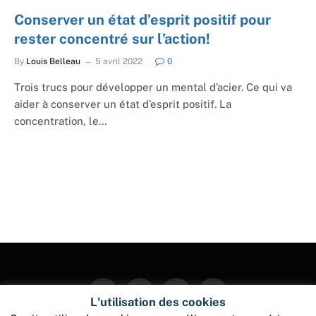
Conserver un état d’esprit positif pour
rester concentré sur l’action!
By
Louis Belleau
5 avril 2022
0
Trois trucs pour développer un mental d’acier. Ce qui va
aider à conserver un état d’esprit positif. La
concentration, le…
Facebook
Twitter
Instagram
Pinterest
L'utilisation des cookies