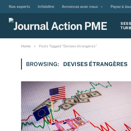
Nos experts
Infolettre
Annoncez avec nous
Payez à Jou
SES
TUR
»
Home
Posts Tagged "Devises étrangères"
BROWSING:
DEVISES ÉTRANGÈRES