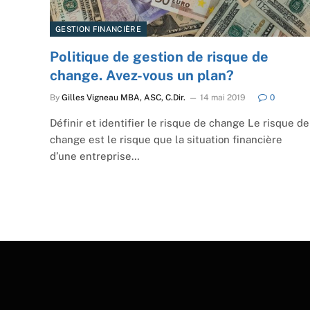
GESTION FINANCIÈRE
Politique de gestion de risque de
change. Avez-vous un plan?
By
Gilles Vigneau MBA, ASC, C.Dir.
14 mai 2019
0
Définir et identifier le risque de change Le risque de
change est le risque que la situation financière
d’une entreprise…