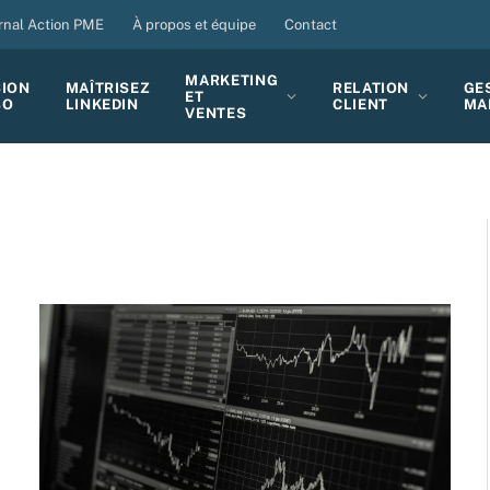
rnal Action PME
À propos et équipe
Contact
MARKETING
SION
MAÎTRISEZ
RELATION
GE
ET
BO
LINKEDIN
CLIENT
MA
VENTES