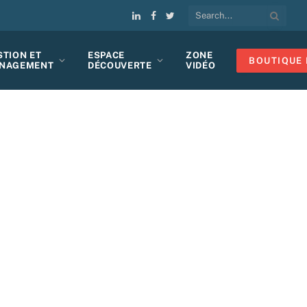
LinkedIn
Facebook
Twitter
STION ET
ESPACE
ZONE
BOUTIQUE 
NAGEMENT
DÉCOUVERTE
VIDÉO