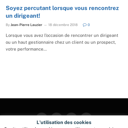
Soyez percutant lorsque vous rencontrez
un dirigeant!
By
Jean-Pierre Lauzier
18 décembre 2018
0
Lorsque vous avez l’occasion de rencontrer un dirigeant
ou un haut gestionnaire chez un client ou un prospect,
votre performance…
Facebook
Twitter
Instagram
Pinterest
L'utilisation des cookies