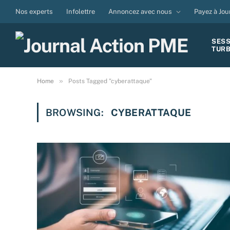
Nos experts
Infolettre
Annoncez avec nous
Payez à Jou
SES
TUR
»
Home
Posts Tagged "cyberattaque"
BROWSING:
CYBERATTAQUE