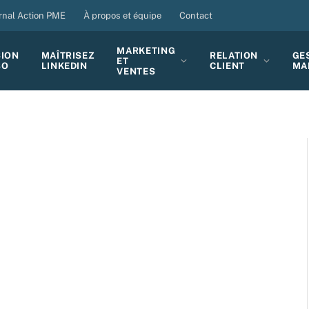
rnal Action PME
À propos et équipe
Contact
MARKETING
SION
MAÎTRISEZ
RELATION
GE
ET
BO
LINKEDIN
CLIENT
MA
VENTES