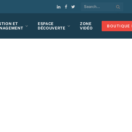
LinkedIn
Facebook
Twitter
STION ET
ESPACE
ZONE
BOUTIQUE 
NAGEMENT
DÉCOUVERTE
VIDÉO