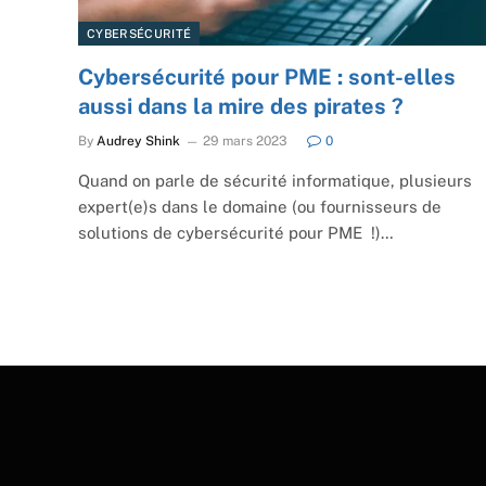
CYBERSÉCURITÉ
Cybersécurité pour PME : sont-elles
aussi dans la mire des pirates ?
By
Audrey Shink
29 mars 2023
0
Quand on parle de sécurité informatique, plusieurs
expert(e)s dans le domaine (ou fournisseurs de
solutions de cybersécurité pour PME !)…