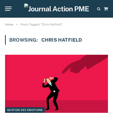
Sho
Cart
»
Home
Posts Tagged "Chris Hatfield"
BROWSING:
CHRIS HATFIELD
GESTION DES ÉMOTIONS