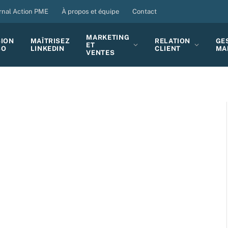
rnal Action PME
À propos et équipe
Contact
MARKETING
SION
MAÎTRISEZ
RELATION
GE
ET
BO
LINKEDIN
CLIENT
MA
VENTES