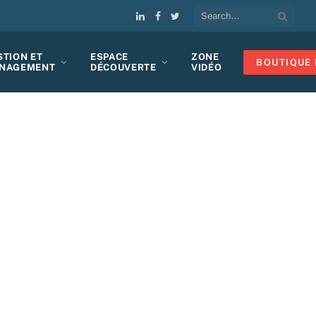
LinkedIn
Facebook
Twitter
STION ET
ESPACE
ZONE
BOUTIQUE 
NAGEMENT
DÉCOUVERTE
VIDÉO