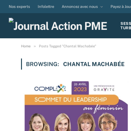
Nos experts
Infolettre
Annoncez avec nous
Payez à Jou
SES
TUR
»
Home
Posts Tagged "Chantal Machabée"
BROWSING:
CHANTAL MACHABÉE