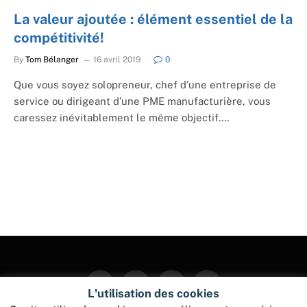
La valeur ajoutée : élément essentiel de la
compétitivité!
By
Tom Bélanger
16 avril 2019
0
Que vous soyez solopreneur, chef d’une entreprise de
service ou dirigeant d’une PME manufacturière, vous
caressez inévitablement le même objectif.…
Facebook
Twitter
Instagram
Pinterest
L'utilisation des cookies