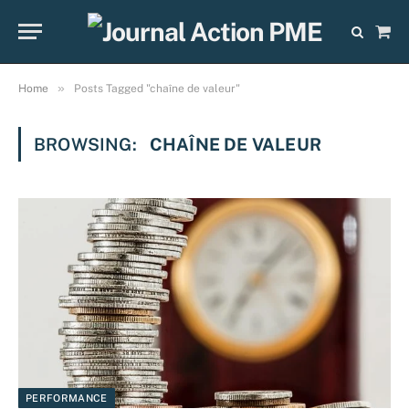
Sho
Cart
»
Home
Posts Tagged "chaîne de valeur"
BROWSING:
CHAÎNE DE VALEUR
PERFORMANCE