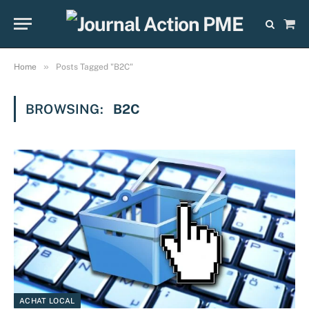
Sho
Cart
»
Home
Posts Tagged "B2C"
BROWSING:
B2C
ACHAT LOCAL