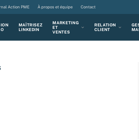
rnal Action PME
À propos et équipe
Contact
MARKETING
SION
MAÎTRISEZ
RELATION
GE
ET
BO
LINKEDIN
CLIENT
MA
VENTES
S