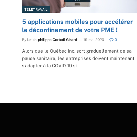
TÉLÉTRAVAIL
5 applications mobiles pour accélérer
le déconfinement de votre PME !
By
Louis-philippe Corbeil Girard
19 mai 2020
0
Alors que le Québec Inc. sort graduellement de sa
pause sanitaire, les entreprises doivent maintenant
s’adapter à la COVID-19 si…