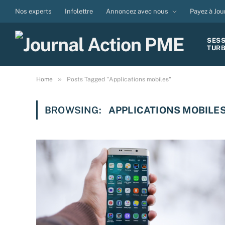
Nos experts
Infolettre
Annoncez avec nous
Payez à Jou
SES
TUR
»
Home
Posts Tagged "Applications mobiles"
BROWSING:
APPLICATIONS MOBILE