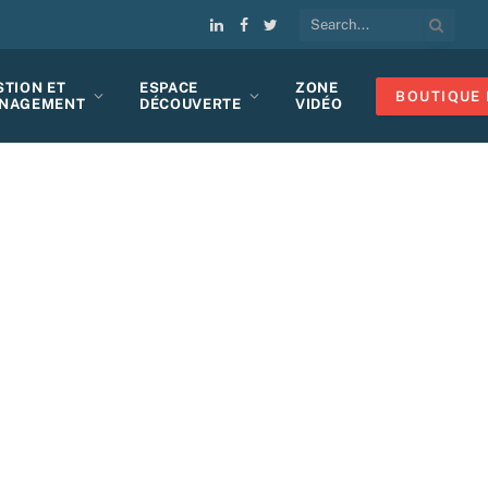
LinkedIn
Facebook
Twitter
STION ET
ESPACE
ZONE
BOUTIQUE 
NAGEMENT
DÉCOUVERTE
VIDÉO