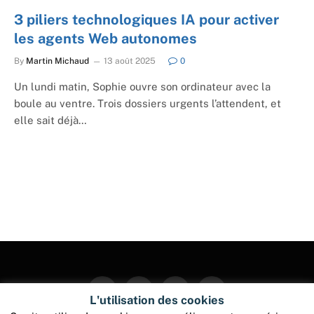
3 piliers technologiques IA pour activer
les agents Web autonomes
By
Martin Michaud
13 août 2025
0
Un lundi matin, Sophie ouvre son ordinateur avec la
boule au ventre. Trois dossiers urgents l’attendent, et
elle sait déjà…
Facebook
Twitter
Instagram
Pinterest
L'utilisation des cookies