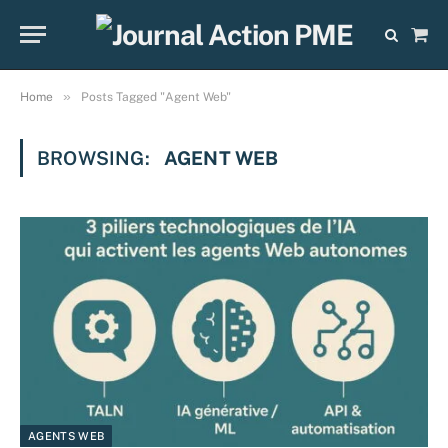
Sho
Cart
»
Home
Posts Tagged "Agent Web"
BROWSING:
AGENT WEB
AGENTS WEB