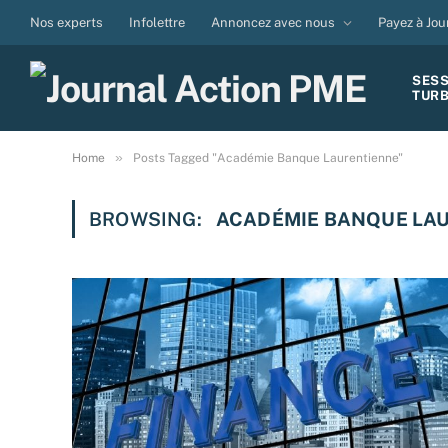
Nos experts
Infolettre
Annoncez avec nous
Payez à Jou
SES
TUR
»
Home
Posts Tagged "Académie Banque Laurentienne"
BROWSING:
ACADÉMIE BANQUE LA