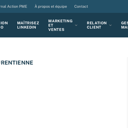
rnal Action PME
À propos et équipe
Contact
MARKETING
SION
MAÎTRISEZ
RELATION
GE
ET
BO
LINKEDIN
CLIENT
MA
VENTES
URENTIENNE