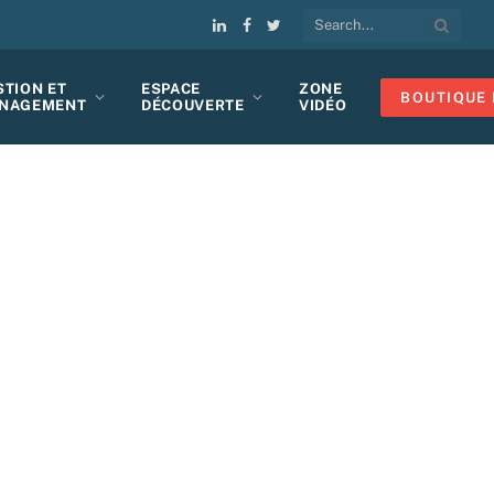
LinkedIn
Facebook
Twitter
STION ET
ESPACE
ZONE
BOUTIQUE 
NAGEMENT
DÉCOUVERTE
VIDÉO