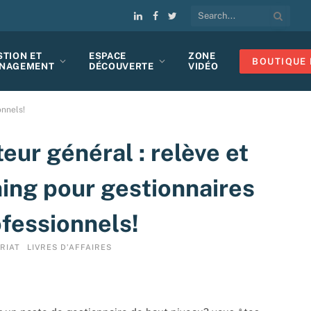
LinkedIn
Facebook
Twitter
STION ET
ESPACE
ZONE
BOUTIQUE 
NAGEMENT
DÉCOUVERTE
VIDÉO
onnels!
teur général : relève et
ing pour gestionnaires
ofessionnels!
RIAT
LIVRES D’AFFAIRES