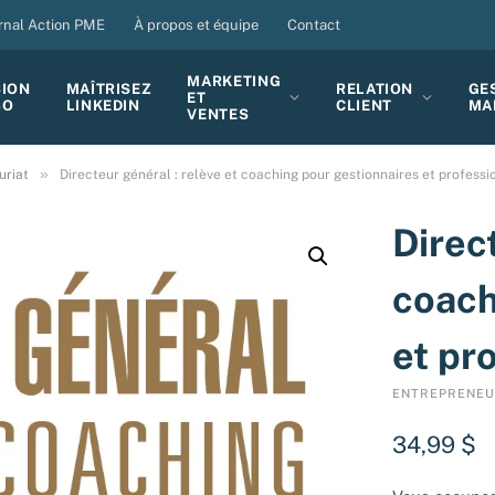
rnal Action PME
À propos et équipe
Contact
MARKETING
SION
MAÎTRISEZ
RELATION
GE
ET
BO
LINKEDIN
CLIENT
MA
VENTES
»
uriat
Directeur général : relève et coaching pour gestionnaires et professi
Direc
coach
et pr
ENTREPRENEU
34,99
$