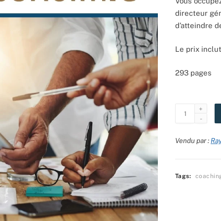
Vous occupez
directeur gén
d’atteindre 
Le prix inclut
293 pages
Vendu par :
Ra
Tags:
coachin