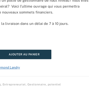
 un poste de gestionnaire de haut niveau? vous êtes
éral? Voici l’ultime ouvrage qui vous permettra
de nouveaux sommets financiers.
 la livraison dans un délai de 7 à 10 jours.
AJOUTER AU PANIER
ymond Landry
g
,
Entrepreneuriat
,
Gestionnaire
,
potentiel