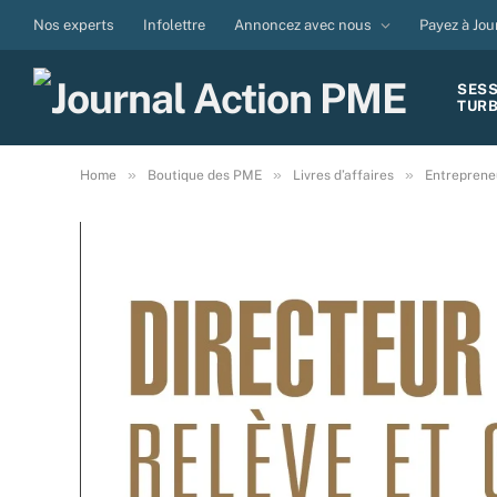
Nos experts
Infolettre
Annoncez avec nous
Payez à Jou
SES
TUR
»
»
»
Home
Boutique des PME
Livres d’affaires
Entreprene