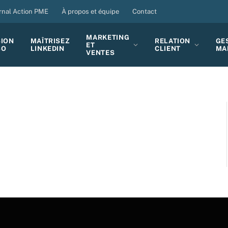
rnal Action PME
À propos et équipe
Contact
MARKETING
SION
MAÎTRISEZ
RELATION
GE
ET
BO
LINKEDIN
CLIENT
MA
VENTES