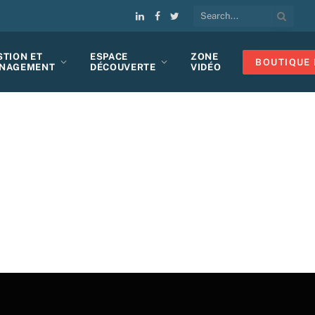
LinkedIn
Facebook
Twitter
STION ET
ESPACE
ZONE
BOUTIQUE 
NAGEMENT
DÉCOUVERTE
VIDÉO