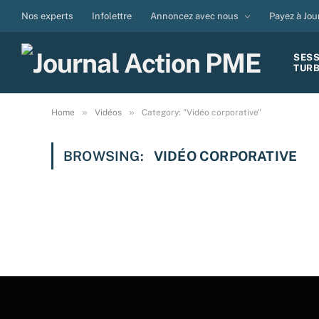
Nos experts
Infolettre
Annoncez avec nous
Payez à Jou
SES
TUR
»
»
Home
Vidéos
Category: "Vidéo corporative"
BROWSING:
VIDÉO CORPORATIVE