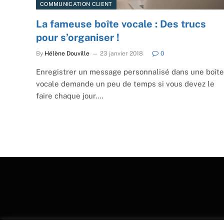
COMMUNICATION CLIENT
La fameuse boîte vocale : Des trucs
pour s’organiser !
By
Hélène Douville
23 janvier 2018
0
Enregistrer un message personnalisé dans une boîte
vocale demande un peu de temps si vous devez le
faire chaque jour.…