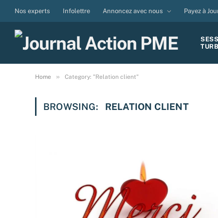
Nos experts
Infolettre
Annoncez avec nous
Payez à Jou
SES
TUR
»
Home
Category: "Relation client"
BROWSING:
RELATION CLIENT