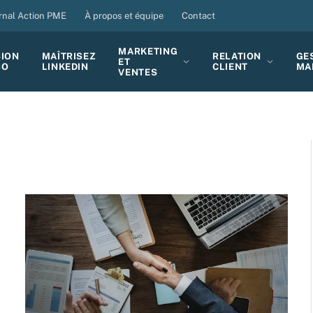
rnal Action PME
À propos et équipe
Contact
MARKETING
SION
MAÎTRISEZ
RELATION
GE
ET
BO
LINKEDIN
CLIENT
MA
VENTES