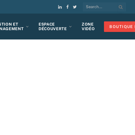
LinkedIn
Facebook
Twitter
STION ET
ESPACE
ZONE
BOUTIQUE 
NAGEMENT
DÉCOUVERTE
VIDÉO